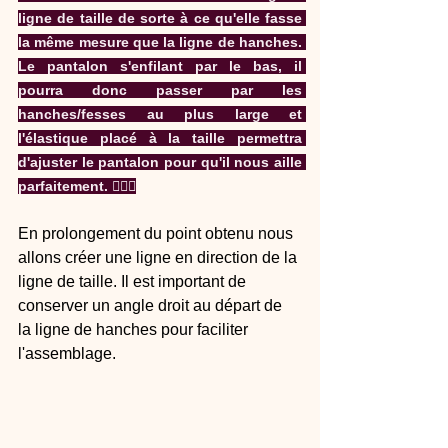
ligne de taille de sorte à ce qu'elle fasse 
la même mesure que la ligne de hanches. 
Le pantalon s'enfilant par le bas, il 
pourra donc passer par les 
hanches/fesses au plus large et 
l'élastique placé à la taille permettra 
d'ajuster le pantalon pour qu'il nous aille 
parfaitement. 💁🏻‍♀️
En prolongement du point obtenu nous 
allons créer une ligne en direction de la 
ligne de taille. Il est important de 
conserver un angle droit au départ de 
la ligne de hanches pour faciliter 
l'assemblage.